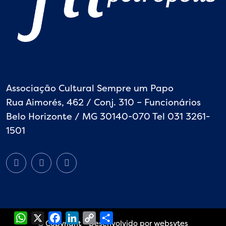
Associação Cultural Sempre um Papo
Rua Aimorés, 462 / Conj. 310 – Funcionários
Belo Horizonte / MG 30140-070 Tel 031 3261-
1501
WhatsApp
X
Facebook
LinkedIn
Copy
Share
Link
©
Copyright - Desenvolvido por websytes