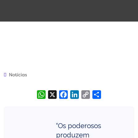
Notícias
WhatsApp
X
Facebook
LinkedIn
Copy
Share
Link
“Os poderosos
produzem