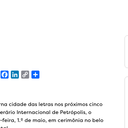
sApp
X
Facebook
LinkedIn
Copy
Share
Link
orna cidade das letras nos próximos cinco
terário Internacional de Petrópolis, o
a-feira, 1.º de maio, em cerimônia no belo