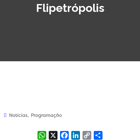
Flipetrópolis
Notícias
,
Programação
WhatsApp
X
Facebook
LinkedIn
Copy
Share