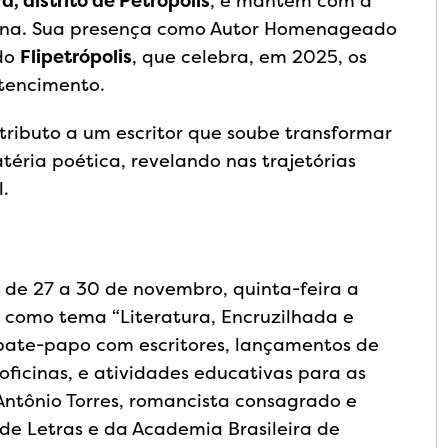
a, distrito de Petrópolis
, e mantém com a
iana. Sua presença como Autor Homenageado
 do
Flipetrópolis
, que celebra, em 2025, os
rtencimento.
 tributo a um escritor que soube transformar
téria poética, revelando nas trajetórias
l.
e de 27 a 30 de novembro, quinta-feira a
m como tema “Literatura, Encruzilhada e
bate-papo com escritores, lançamentos de
oficinas, e atividades educativas para as
ntônio Torres, romancista consagrado e
e Letras e da Academia Brasileira de