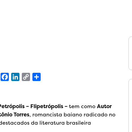
sApp
X
Facebook
LinkedIn
Copy
Share
Link
Petrópolis – Flipetrópolis –
tem como
Autor
ônio Torres
, romancista baiano radicado no
estacados da literatura brasileira