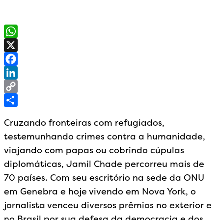
WhatsApp
X
Facebook
LinkedIn
Copy
Link
Share
Cruzando fronteiras com refugiados,
testemunhando crimes contra a humanidade,
viajando com papas ou cobrindo cúpulas
diplomáticas, Jamil Chade percorreu mais de
70 países. Com seu escritório na sede da ONU
em Genebra e hoje vivendo em Nova York, o
jornalista venceu diversos prêmios no exterior e
no Brasil por sua defesa da democracia e dos