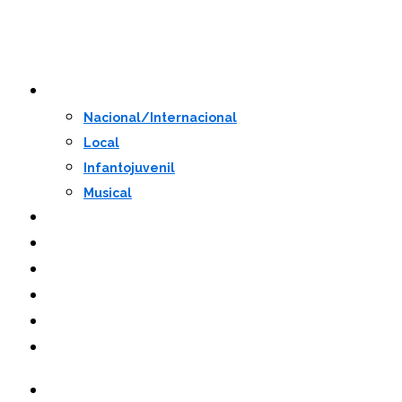
Programação
Nacional/Internacional
Local
Infantojuvenil
Musical
Convidados
Notícias
Mesas
Prêmio de Redação
Youtube
Instagram