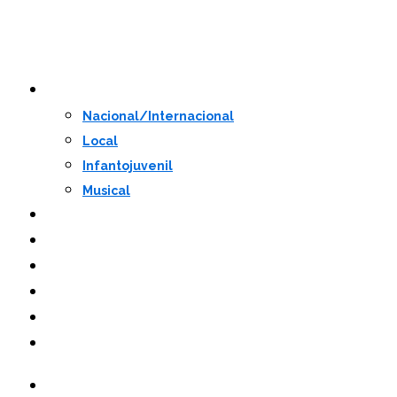
Programação
Nacional/Internacional
Local
Infantojuvenil
Musical
Convidados
Notícias
Mesas
Prêmio de Redação
Youtube
Instagram