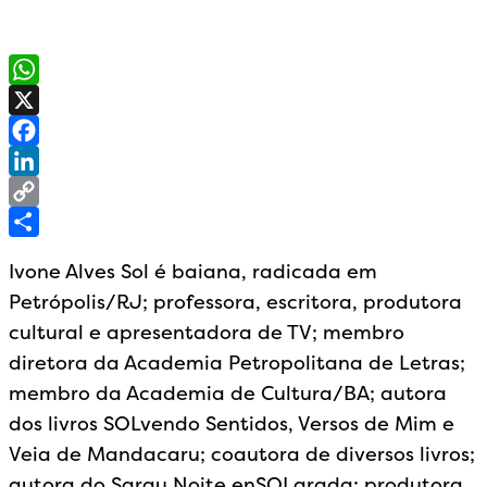
WhatsApp
X
Facebook
LinkedIn
Copy
Link
Share
Ivone Alves Sol é baiana, radicada em
Petrópolis/RJ; professora, escritora, produtora
cultural e apresentadora de TV; membro
diretora da Academia Petropolitana de Letras;
membro da Academia de Cultura/BA; autora
dos livros SOLvendo Sentidos, Versos de Mim e
Veia de Mandacaru; coautora de diversos livros;
autora do Sarau Noite enSOLarada; produtora