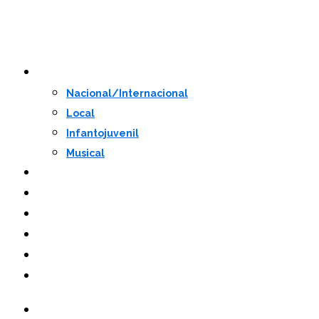
Programação
Nacional/Internacional
Local
Infantojuvenil
Musical
Convidados
Notícias
Mesas
Prêmio de Redação
Youtube
Instagram