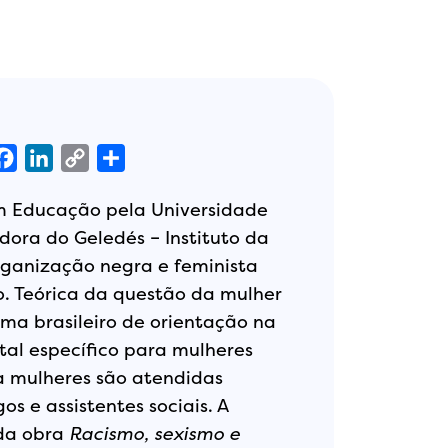
App
Facebook
LinkedIn
Copy
Share
Link
em Educação pela Universidade
dora do Geledés – Instituto da
rganização negra e feminista
. Teórica da questão da mulher
ama brasileiro de orientação na
tal específico para mulheres
a mulheres são atendidas
s e assistentes sociais. A
 da obra
Racismo, sexismo e